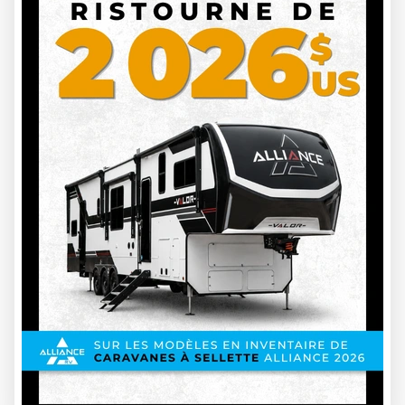
THOR 2025
ECHELON KW29
EC25009
14500 lbs
6
31 ft
209 999 $
Épargnez 24 000 $
185 999 $
VOIR LES DÉTAILS
EN PROMOTION
34