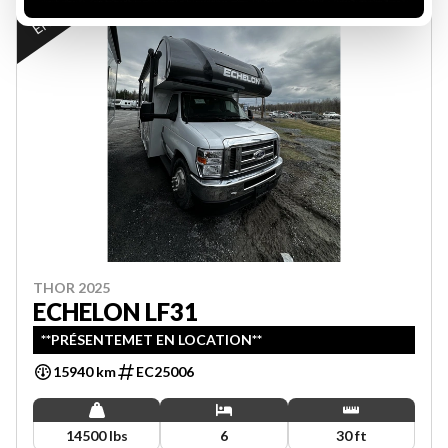
THOR 2025
ECHELON LF31
**PRÉSENTEMET EN LOCATION**
15940 km
EC25006
14500 lbs
6
30 ft