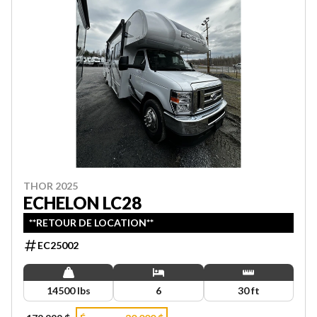
THOR 2025
ECHELON LC28
**RETOUR DE LOCATION**
EC25002
14500 lbs
6
30 ft