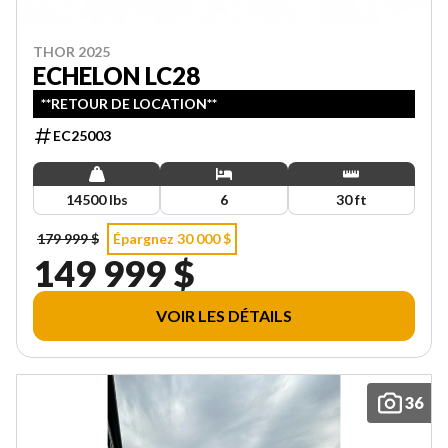
THOR 2025
ECHELON LC28
**RETOUR DE LOCATION**
EC25003
14500 lbs
6
30 ft
179 999 $
Épargnez 30 000 $
149 999 $
VOIR LES DÉTAILS
36