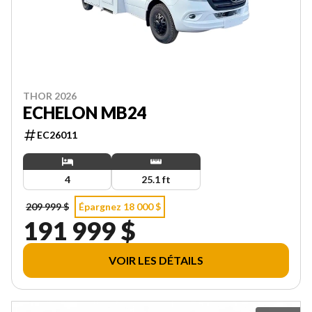
THOR 2026
ECHELON MB24
EC26011
4
25.1 ft
209 999 $
Épargnez 18 000 $
191 999 $
VOIR LES DÉTAILS