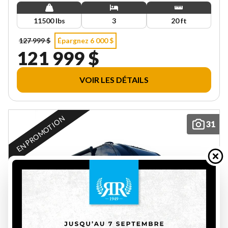
11500 lbs
3
20 ft
127 999 $
Épargnez 6 000 $
121 999 $
VOIR LES DÉTAILS
EN PROMOTION
31