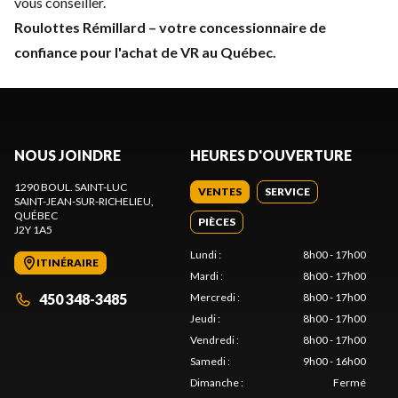
vous conseiller.
Roulottes Rémillard – votre concessionnaire de
confiance pour l'achat de VR au Québec.
NOUS JOINDRE
HEURES D'OUVERTURE
1290 BOUL. SAINT-LUC
VENTES
SERVICE
SAINT-JEAN-SUR-RICHELIEU
,
QUÉBEC
PIÈCES
J2Y 1A5
Lundi
:
8h00 - 17h00
ITINÉRAIRE
Mardi
:
8h00 - 17h00
450 348-3485
Mercredi
:
8h00 - 17h00
Jeudi
:
8h00 - 17h00
Vendredi
:
8h00 - 17h00
Samedi
:
9h00 - 16h00
Dimanche
:
Fermé