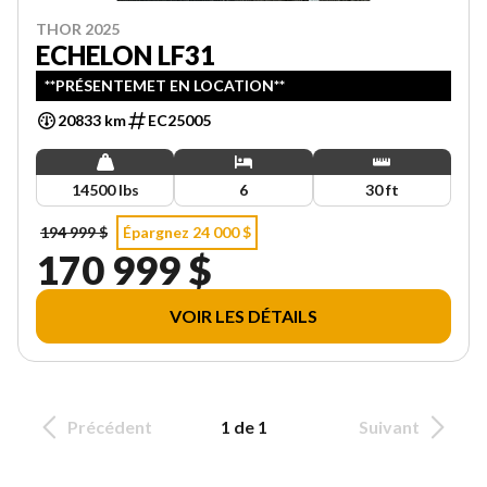
THOR 2025
ECHELON LF31
**PRÉSENTEMET EN LOCATION**
20833 km
EC25005
14500 lbs
6
30 ft
194 999 $
Épargnez 24 000 $
170 999 $
VOIR LES DÉTAILS
Précédent
1 de 1
Suivant