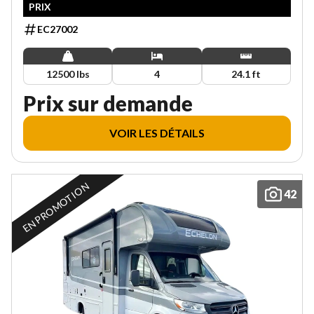
PRIX
EC27002
12500 lbs
4
24.1 ft
Prix sur demande
VOIR LES DÉTAILS
EN PROMOTION
42