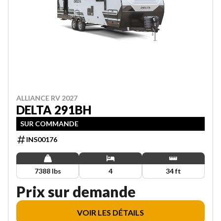
ALLIANCE RV 2027
DELTA 291BH
SUR COMMANDE
INS00176
7388 lbs
4
34 ft
Prix sur demande
VOIR LES DÉTAILS