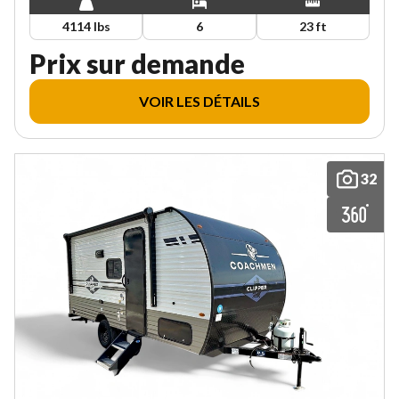
4114 lbs
6
23 ft
Prix sur demande
VOIR LES DÉTAILS
32