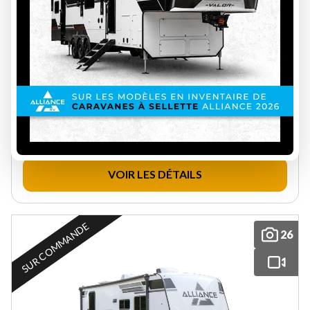
CLIPPER 17FQ
RÉSERVEZ VOTRE RENDEZ-VOUS POUR LE MEILLEUR
PRIX
CL27008
2908 lbs
3
20.4 ft
Prix sur demande
VOIR LES DÉTAILS
SUR COMMANDE
26