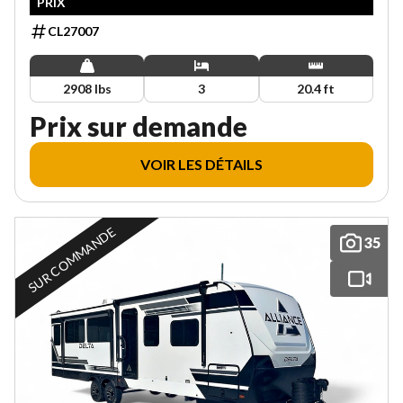
PRIX
CL27007
2908 lbs
3
20.4 ft
Prix sur demande
VOIR LES DÉTAILS
SUR COMMANDE
35