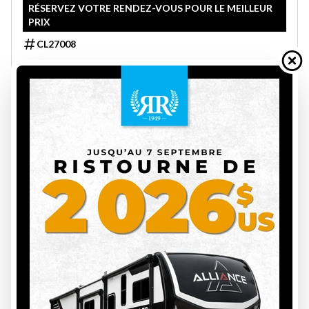
RÉSERVEZ VOTRE RENDEZ-VOUS POUR LE MEILLEUR
PRIX
CL27008
2908 lbs
3
20.4 ft
Prix sur demande
VOIR LES DÉTAILS
SUR COMMANDE
26