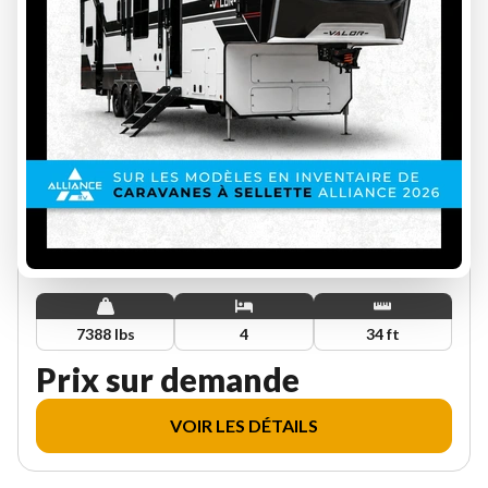
ALLIANCE RV 2027
DELTA 291BH
SUR COMMANDE
INS00176
7388 lbs
4
34 ft
Prix sur demande
VOIR LES DÉTAILS