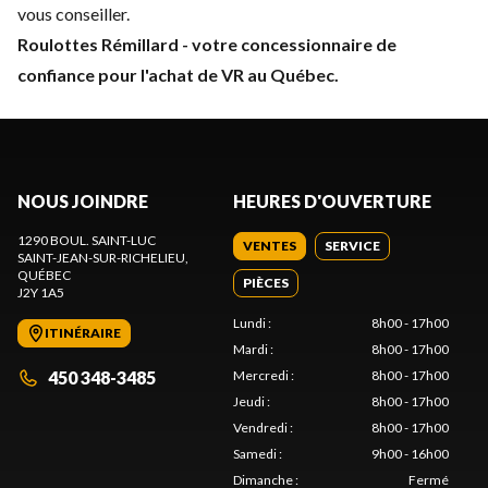
vous conseiller.
Roulottes Rémillard - votre concessionnaire de
confiance pour l'achat de VR au Québec.
NOUS JOINDRE
HEURES D'OUVERTURE
1290 BOUL. SAINT-LUC
VENTES
SERVICE
SAINT-JEAN-SUR-RICHELIEU
,
QUÉBEC
PIÈCES
J2Y 1A5
Lundi
:
8h00 - 17h00
ITINÉRAIRE
Mardi
:
8h00 - 17h00
450 348-3485
Mercredi
:
8h00 - 17h00
Jeudi
:
8h00 - 17h00
Vendredi
:
8h00 - 17h00
Samedi
:
9h00 - 16h00
Dimanche
:
Fermé