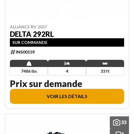
ALLIANCE RV 2027
DELTA 292RL
SUR COMMANDE
INS00159
7486 lbs
4
33 ft
Prix sur demande
VOIR LES DÉTAILS
33