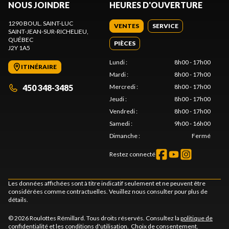
NOUS JOINDRE
HEURES D'OUVERTURE
1290 BOUL. SAINT-LUC
VENTES
SERVICE
SAINT-JEAN-SUR-RICHELIEU
,
QUÉBEC
PIÈCES
J2Y 1A5
Lundi
:
8h00 - 17h00
ITINÉRAIRE
Mardi
:
8h00 - 17h00
450 348-3485
Mercredi
:
8h00 - 17h00
Jeudi
:
8h00 - 17h00
Vendredi
:
8h00 - 17h00
Samedi
:
9h00 - 16h00
Dimanche
:
Fermé
Restez connecté
Les données affichées sont à titre indicatif seulement et ne peuvent être
considérées comme contractuelles. Veuillez nous consulter pour plus de
détails.
© 2026 Roulottes Rémillard. Tous droits réservés. Consultez la
politique de
confidentialité
et les
conditions d'utilisation
.
Choix de consentement.