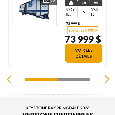
8962
39.5
6
lbs
ft
78 999 $
Épargnez 5 000 $
73 999 $
VOIR LES
DÉTAILS
KEYSTONE RV SPRINGDALE 2026
VERSIONS DISPONIBLES