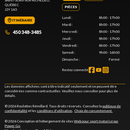
SAINT-JEAN-SUR-RICHELIEU
,
QUÉBEC
PIÈCES
J2Y 1A5
Lundi
:
8h00 - 17h00
ITINÉRAIRE
Mardi
:
8h00 - 17h00
450 348-3485
Mercredi
:
8h00 - 17h00
Jeudi
:
8h00 - 17h00
Vendredi
:
8h00 - 17h00
Samedi
:
9h00 - 16h00
Dimanche
:
Fermé
Restez connecté
Les données affichées sont à titre indicatif seulement et ne peuvent être
considérées comme contractuelles. Veuillez nous consulter pour plus de
détails.
© 2026 Roulottes Rémillard. Tous droits réservés. Consultez la
politique de
confidentialité
et les
conditions d'utilisation
.
Choix de consentement.
© 2026 Conception et hébergement de sites
Web pour sport motorisé par
Power Go
.