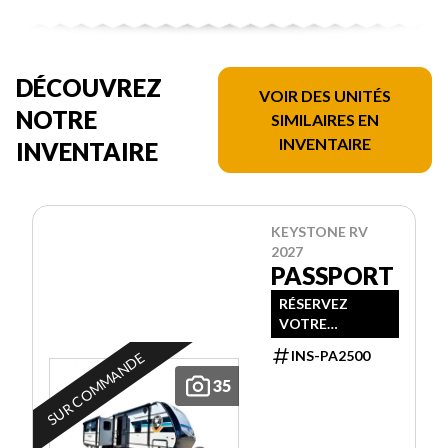
DÉCOUVREZ
VOIR DES UNITÉS
NOTRE
SIMILAIRES EN
INVENTAIRE
INVENTAIRE
KEYSTONE RV
2027
PASSPORT
RÉSERVEZ
VOTRE
RENDEZ-VOUS
INS-PA2500
SUR COMMANDE
POUR LE
MEILLEUR PRIX
35