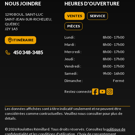
NOUS JOINDRE
HEURES D'OUVERTURE
1290 BOUL. SAINT-LUC
VENTES
SERVICE
SAINT-JEAN-SUR-RICHELIEU
,
QUÉBEC
PIÈCES
J2Y 1A5
Lundi
:
8h00 - 17h00
ITINÉRAIRE
Mardi
:
8h00 - 17h00
450 348-3485
Mercredi
:
8h00 - 17h00
Jeudi
:
8h00 - 17h00
Vendredi
:
8h00 - 17h00
Samedi
:
9h00 - 16h00
Dimanche
:
Fermé
Restez connecté
Les données affichées sont à titre indicatif seulement et ne peuvent être
considérées comme contractuelles. Veuillez nous consulter pour plus de
détails.
© 2026 Roulottes Rémillard. Tous droits réservés. Consultez la
politique de
confidentialité
et les
conditions d'utilisation
.
Choix de consentement.