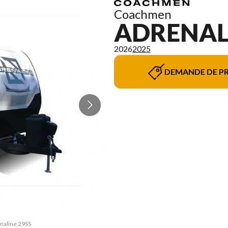
Coachmen
ADRENAL
2026
2025
DEMANDE DE PR
enaline 29SS
La version 