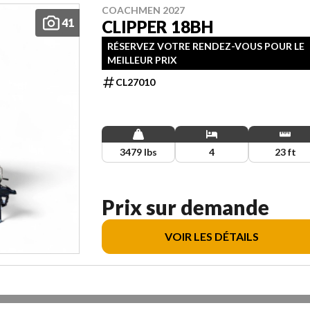
COACHMEN 2027
41
CLIPPER 18BH
RÉSERVEZ VOTRE RENDEZ-VOUS POUR LE
MEILLEUR PRIX
CL27010
3479 lbs
4
23 ft
Prix sur demande
VOIR LES DÉTAILS