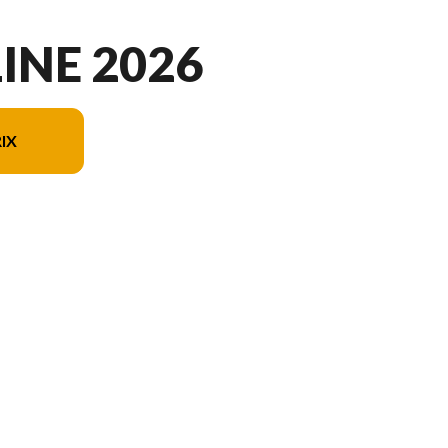
INE 2026
IX
du modèle sur l'image est le Adrenaline 29SS