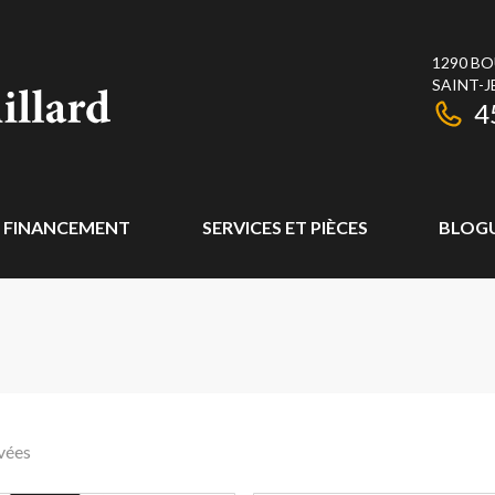
1290 BO
SAINT-J
4
FINANCEMENT
SERVICES ET PIÈCES
BLOG
vées