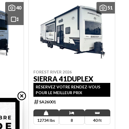
40
51
FOREST RIVER 2026
SIERRA 41DUPLEX
RÉSERVEZ VOTRE RENDEZ-VOUS
POUR LE MEILLEUR PRIX
SA26001
41.6 ft
12734 lbs
8
40 ft