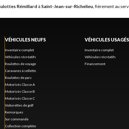
ulottes Rémillard
à
Saint-Jean-sur-Richelieu
, fièrement au serv
VÉHICULES NEUFS
VÉHICULES USAGÉS
Inventaire complet
Inventaire complet
Véhicules récréatifs
Véhicules récréatifs
Roulottes de voyage
Financement
Caravanes à sellette
Roulottes de parc
Motorisés Classe A
Motorisés Classe B
Motorisés Classe C
Voiturettes de golf
Remorques
Sur commande
Collection complète