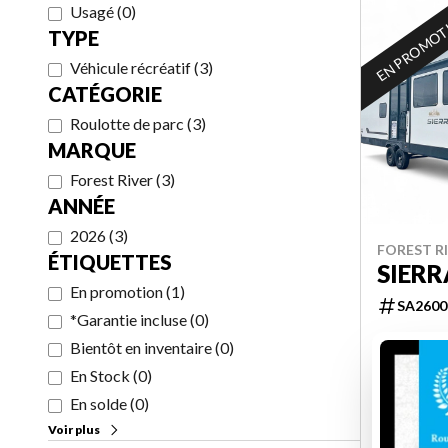
Usagé
(
0
)
EN PROMO
TYPE
Véhicule récréatif
(
3
)
CATÉGORIE
Roulotte de parc
(
3
)
MARQUE
Forest River
(
3
)
ANNÉE
2026
(
3
)
FOREST RI
ÉTIQUETTES
SIERR
En promotion
(
1
)
SA2600
*Garantie incluse
(
0
)
Bientôt en inventaire
(
0
)
En Stock
(
0
)
4
En solde
(
0
)
110 999 $
Voir plus