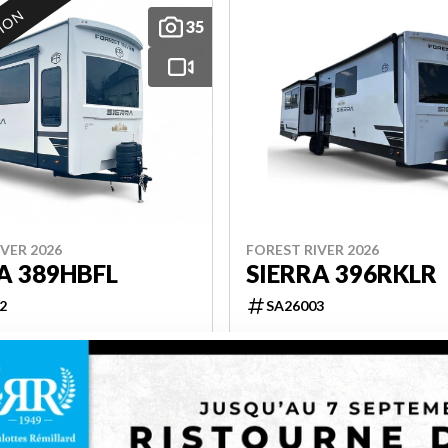
TION
35
VER 2026
FOREST RIVER 2026
A 389HBFL
SIERRA 396RKLR
2
SA26003
39.11 ft
11809 lbs
4
Épargnez 4 000 $
109 999 $
Épargnez 4 000 $