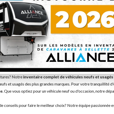
 999 $
105 999 $
VOIR LES DÉTAILS
VOIR LES DÉTAILS
Précédent
1 de 1
S
ur-Richelieu
entures? Notre
inventaire complet de véhicules neufs et usagés
eufs et usagés des plus grandes marques. Pour votre tranquillité d'
ce
. Que vous optiez pour un
véhicule neuf
ou d'
occasion
, notre
dépa
 conseils pour faire le meilleur choix? Notre équipe passionnée est