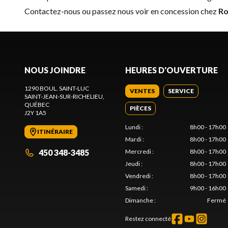
Contactez-nous
ou passez nous voir en concession chez
Ro
NOUS JOINDRE
HEURES D'OUVERTURE
1290 BOUL. SAINT-LUC
VENTES
SERVICE
SAINT-JEAN-SUR-RICHELIEU
,
QUÉBEC
PIÈCES
J2Y 1A5
Lundi
:
8h00 - 17h00
ITINÉRAIRE
Mardi
:
8h00 - 17h00
450 348-3485
Mercredi
:
8h00 - 17h00
Jeudi
:
8h00 - 17h00
Vendredi
:
8h00 - 17h00
Samedi
:
9h00 - 16h00
Dimanche
:
Fermé
Restez connecté