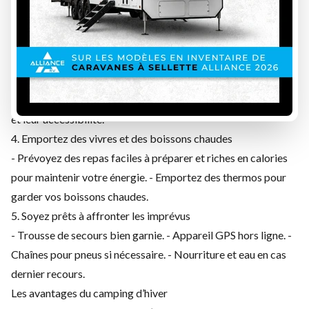
frontales, piles de rechange et sources d’énergie
supplémentaires (générateur ou panneaux solaires). - Pelles,
sable ou sel pour dégager la neige autour du VR.
3. Planifiez votre itinéraire
- Consultez les prévisions météo et évitez les tempêtes. -
Renseignez-vous sur les terrains de camping ouverts en hiver
et leur accessibilité.
4. Emportez des vivres et des boissons chaudes
- Prévoyez des repas faciles à préparer et riches en calories
pour maintenir votre énergie. - Emportez des thermos pour
garder vos boissons chaudes.
5. Soyez prêts à affronter les imprévus
- Trousse de secours bien garnie. - Appareil GPS hors ligne. -
Chaînes pour pneus si nécessaire. - Nourriture et eau en cas
dernier recours.
Les avantages du camping d’hiver