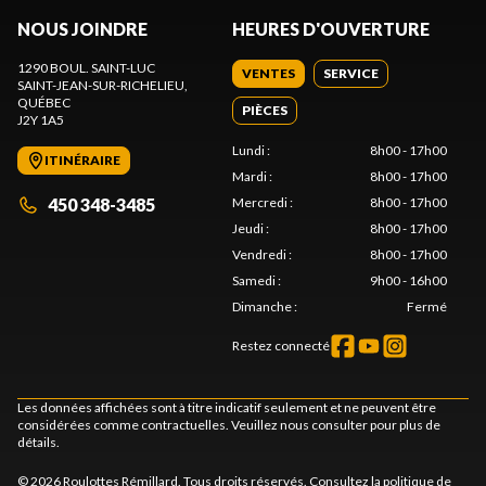
NOUS JOINDRE
HEURES D'OUVERTURE
1290 BOUL. SAINT-LUC
VENTES
SERVICE
SAINT-JEAN-SUR-RICHELIEU
,
QUÉBEC
PIÈCES
J2Y 1A5
Lundi
:
8h00 - 17h00
ITINÉRAIRE
Mardi
:
8h00 - 17h00
450 348-3485
Mercredi
:
8h00 - 17h00
Jeudi
:
8h00 - 17h00
Vendredi
:
8h00 - 17h00
Samedi
:
9h00 - 16h00
Dimanche
:
Fermé
Restez connecté
Les données affichées sont à titre indicatif seulement et ne peuvent être
considérées comme contractuelles. Veuillez nous consulter pour plus de
détails.
© 2026 Roulottes Rémillard. Tous droits réservés. Consultez la
politique de