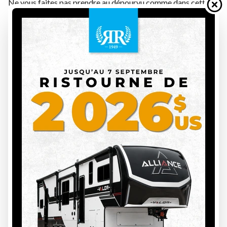
Ne vous faites pas prendre au dépourvu comme dans cette
histoire rocambolesque, préparez votre aventure de la bonne
façon et pour ce faire voici quelques conseils :
Préparer votre aventure : quoi apporter et considérer
Voyager en hiver avec un Classe B demande une préparation
minutieuse pour garantir une expérience agréable et
sécuritaire. Voici quelques points essentiels à prendre en
compte :
1. Assurez-vous que votre VR est adapté à l’hiver
- Isolation : Une bonne isolation thermique est essentielle
pour maintenir une température confortable. - Chauffage :
Privilégiez un système de chauffage à gaz ou au diesel conçu
pour fonctionner en hiver. - Réservoirs chauffants : Empêchez
le gel de vos réservoirs d’eau avec des systèmes chauffants.
2. Prévoyez un équipement adapté
- Couvertures et sacs de couchage thermiques. - Lampes