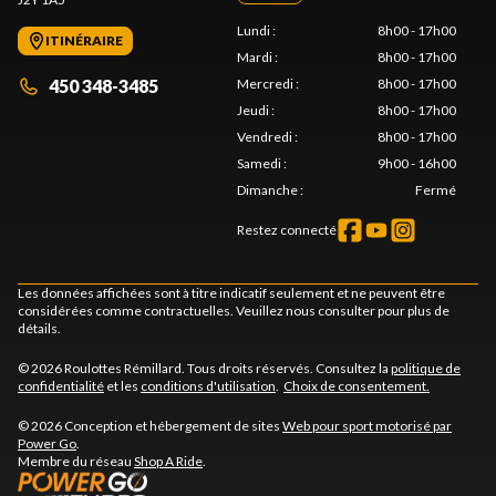
Lundi
:
8h00 - 17h00
ITINÉRAIRE
Mardi
:
8h00 - 17h00
450 348-3485
Mercredi
:
8h00 - 17h00
Jeudi
:
8h00 - 17h00
Vendredi
:
8h00 - 17h00
Samedi
:
9h00 - 16h00
Dimanche
:
Fermé
Restez connecté
Les données affichées sont à titre indicatif seulement et ne peuvent être
considérées comme contractuelles. Veuillez nous consulter pour plus de
détails.
© 2026 Roulottes Rémillard. Tous droits réservés. Consultez la
politique de
confidentialité
et les
conditions d'utilisation
.
Choix de consentement.
© 2026 Conception et hébergement de sites
Web pour sport motorisé par
Power Go
.
Membre du réseau
Shop A Ride
.