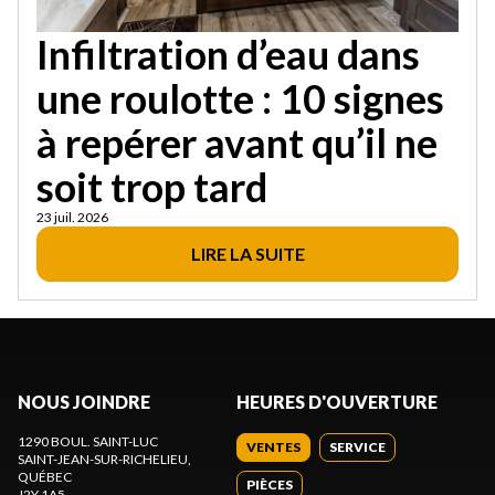
Infiltration d’eau dans
une roulotte : 10 signes
à repérer avant qu’il ne
soit trop tard
23 juil. 2026
LIRE LA SUITE
NOUS JOINDRE
HEURES D'OUVERTURE
1290 BOUL. SAINT-LUC
VENTES
SERVICE
SAINT-JEAN-SUR-RICHELIEU
,
QUÉBEC
PIÈCES
J2Y 1A5