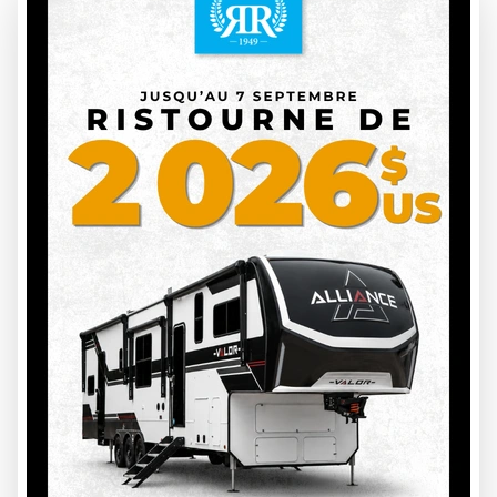
Étape 3 — Avoir recours aux services d’entreposage extérieur
de Roulottes Rémillard
Notre cour est grande, l’entreposage y est réglementaire, et
nos voisins ont l’habitude d’avoir la vue sur une tonne de
roulottes! Pour le plus grand bonheur de votre paix d’esprit,
profitez de nos
services d’entreposage extérieur
pour les VR
et les roulottes, et pensez à autre chose jusqu’au printemps.
D’ici là, on s’occupe de tout.
Roulottes Rémillard, l’expert de la situation
Besoin de conseils? Notre équipe en a une foule pour vous, et
on vous garde juste les meilleurs!
Communiquez avec nous
dès aujourd’hui et mettez-nous au défi. Nous pouvons vous