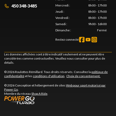
450 348-3485
Mercredi
:
8h00 - 17h00
Jeudi
:
8h00 - 17h00
Vendredi
:
8h00 - 17h00
Samedi
:
9h00 - 16h00
Dimanche
:
Fermé
Restez connecté
Les données affichées sont à titre indicatif seulement et ne peuvent être
considérées comme contractuelles. Veuillez nous consulter pour plus de
détails.
© 2026 Roulottes Rémillard. Tous droits réservés. Consultez la
politique de
confidentialité
et les
conditions d'utilisation
.
Choix de consentement.
© 2026 Conception et hébergement de sites
Web pour sport motorisé par
Power Go
.
Membre du réseau
Shop A Ride
.