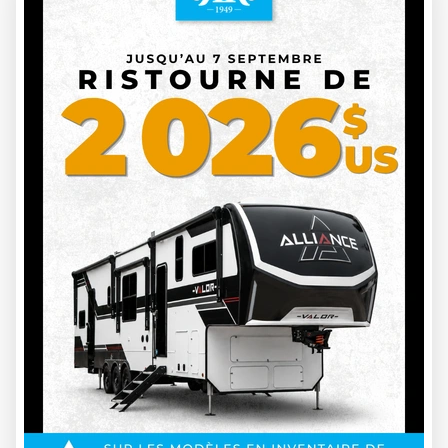
📲 Restez connectés avec Roulottes Rémillard !
Que vous soyez au salon ou que vous nous suiviez de loin,
retrouvez toute notre actualité, nos promotions, nos
nouveautés et notre contenu sur nos réseaux :
🔵
Facebook
—
facebook.com/RoulottesRemillard
Promotions, événements, nouvelles unités et contenu
informatif au quotidien.
📸
Instagram
—
instagram.com/roulottesremillard
Photos,
reels et contenu visuel de nos VR, événements et équipe.
🌐
Site web
—
roulottesremillard.com
Inventaire complet,
services, promotions et blogue — tout ce qu'il vous faut pour
bien magasiner.
On se voit au kiosque #10 — vous ne pouvez pas nous
manquer ! 🙌
L'équipe Roulottes Rémillard