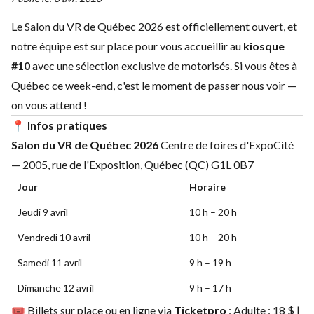
Le Salon du VR de Québec 2026 est officiellement ouvert, et
notre équipe est sur place pour vous accueillir au
kiosque
#10
avec une sélection exclusive de motorisés. Si vous êtes à
Québec ce week-end, c'est le moment de passer nous voir —
on vous attend !
📍 Infos pratiques
Salon du VR de Québec 2026
Centre de foires d'ExpoCité
— 2005, rue de l'Exposition, Québec (QC) G1L 0B7
Jour
Horaire
Jeudi 9 avril
10 h – 20 h
Vendredi 10 avril
10 h – 20 h
Samedi 11 avril
9 h – 19 h
Dimanche 12 avril
9 h – 17 h
🎟️ Billets sur place ou en ligne via
Ticketpro
: Adulte : 18 $ |