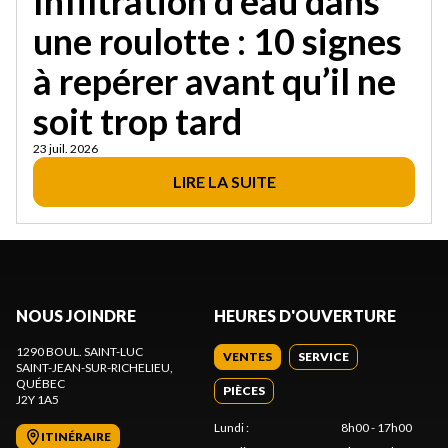
Infiltration d’eau dans
une roulotte : 10 signes
à repérer avant qu’il ne
soit trop tard
23 juil. 2026
LIRE LA SUITE
NOUS JOINDRE
HEURES D'OUVERTURE
1290 BOUL. SAINT-LUC
VENTES
SERVICE
SAINT-JEAN-SUR-RICHELIEU
,
QUÉBEC
PIÈCES
J2Y 1A5
Lundi
:
8h00 - 17h00
ITINÉRAIRE