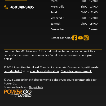
Mardi
:
8h00 - 17h00
450 348-3485
Mercredi
:
8h00 - 17h00
Jeudi
:
8h00 - 17h00
Vendredi
:
8h00 - 17h00
Samedi
:
9h00 - 16h00
Dimanche
:
Fermé
Restez connecté
Les données affichées sont à titre indicatif seulement et ne peuvent être
considérées comme contractuelles. Veuillez nous consulter pour plus de
détails.
© 2026 Roulottes Rémillard. Tous droits réservés. Consultez la
politique de
confidentialité
et les
conditions d'utilisation
.
Choix de consentement.
© 2026 Conception et hébergement de sites
Web pour sport motorisé par
Power Go
.
Membre du réseau
Shop A Ride
.