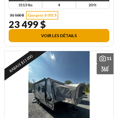
3113 lbs
4
20 ft
31 500 $
Épargnez 8 001 $
23 499 $
VOIR LES DÉTAILS
RABAIS $11 000
11