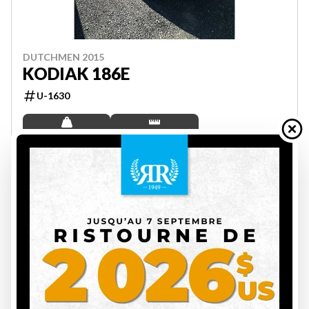
DUTCHMEN 2015
KODIAK 186E
U-1630
3559 lbs
20.4 ft
26 000 $
Épargnez 11 001 $
14 999 $
VOIR LES DÉTAILS
10
EN SOLDE