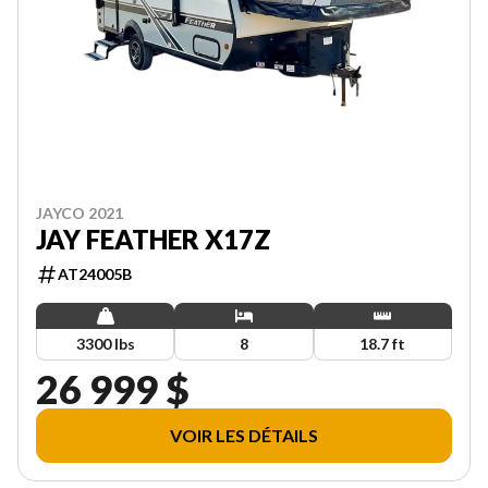
JAYCO 2021
JAY FEATHER X17Z
AT24005B
3300 lbs
8
18.7 ft
26 999 $
VOIR LES DÉTAILS