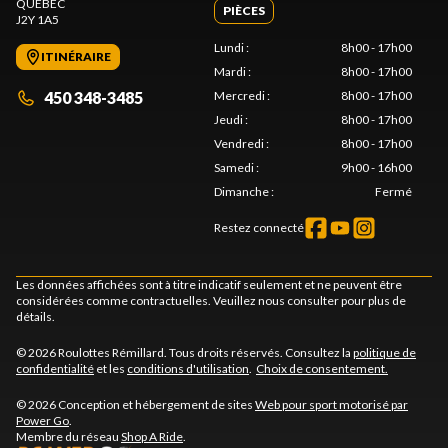
QUÉBEC
PIÈCES
J2Y 1A5
Lundi
:
8h00 - 17h00
ITINÉRAIRE
Mardi
:
8h00 - 17h00
450 348-3485
Mercredi
:
8h00 - 17h00
Jeudi
:
8h00 - 17h00
Vendredi
:
8h00 - 17h00
Samedi
:
9h00 - 16h00
Dimanche
:
Fermé
Restez connecté
Les données affichées sont à titre indicatif seulement et ne peuvent être
considérées comme contractuelles. Veuillez nous consulter pour plus de
détails.
© 2026 Roulottes Rémillard. Tous droits réservés. Consultez la
politique de
confidentialité
et les
conditions d'utilisation
.
Choix de consentement.
© 2026 Conception et hébergement de sites
Web pour sport motorisé par
Power Go
.
Membre du réseau
Shop A Ride
.