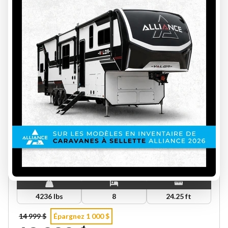
JAYCO 2011
JAY FEATHER 23B
U-1595
4236 lbs
8
24.25 ft
14 999 $
Épargnez 1 000 $