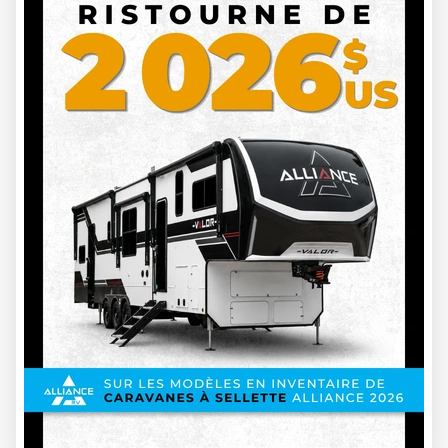
sur-Richelieu
À la recherche du véhicule parfait pour vos prochaines
aventures? Notre
inventaire complet de véhicules neufs
et usagés
est là pour répondre à tous vos besoins!
Notre collection exceptionnelle comprend des
véhicules
neufs et usagés des plus grandes marques. Pour votre
tranquillité d'esprit, tous nos produits
usagés
sont soumis à
l'
inspection rigoureuse de notre équipe de techniciens
d'expérience
. Que vous optiez pour un
véhicule neuf
ou
d'
occasion
, notre
département de service
compétent sera
toujours là pour vous accompagner dans vos aventures!
Vous avez des questions sur un modèle particulier? Besoin de
conseils pour faire le meilleur choix? Notre équipe
passionnée est là pour vous guider et vous aider à trouver le
véhicule qui correspond exactement à vos attentes et à votre
budget.