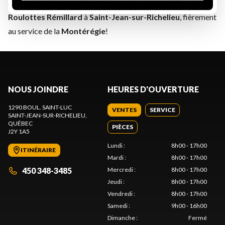
Contactez-nous
ou passez nous voir en concession chez
Roulottes Rémillard
à
Saint-Jean-sur-Richelieu
, fièrement
au service de la
Montérégie
!
NOUS JOINDRE
HEURES D'OUVERTURE
1290 BOUL. SAINT-LUC
VENTES
SERVICE
SAINT-JEAN-SUR-RICHELIEU
,
QUÉBEC
PIÈCES
J2Y 1A5
Lundi
:
8h00 - 17h00
ITINÉRAIRE
Mardi
:
8h00 - 17h00
450 348-3485
Mercredi
:
8h00 - 17h00
Jeudi
:
8h00 - 17h00
Vendredi
:
8h00 - 17h00
Samedi
:
9h00 - 16h00
Dimanche
:
Fermé