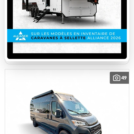
UWAGEN 2026
SÉRIE 7 CLASSIC
SUR COMMANDE
INS00137
Prix sur demande
VOIR LES DÉTAILS
49