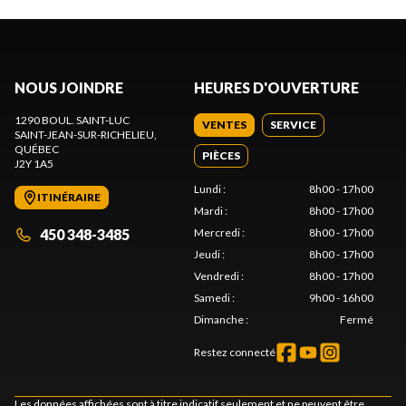
NOUS JOINDRE
HEURES D'OUVERTURE
1290 BOUL. SAINT-LUC
VENTES
SERVICE
SAINT-JEAN-SUR-RICHELIEU
,
QUÉBEC
PIÈCES
J2Y 1A5
Lundi
:
8h00 - 17h00
ITINÉRAIRE
Mardi
:
8h00 - 17h00
450 348-3485
Mercredi
:
8h00 - 17h00
Jeudi
:
8h00 - 17h00
Vendredi
:
8h00 - 17h00
Samedi
:
9h00 - 16h00
Dimanche
:
Fermé
Restez connecté
Les données affichées sont à titre indicatif seulement et ne peuvent être