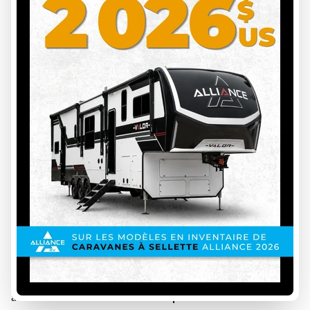
INS00115
1350 lbs
4
13.1 ft
Prix sur demande
VOIR LES DÉTAILS
Précédent
1 de 1
Suivant
Découvrez nos véhicules récréatifs à vendre à Saint-Jean-
sur-Richelieu
À la recherche du véhicule parfait pour vos prochaines
aventures? Notre
inventaire complet de véhicules neufs